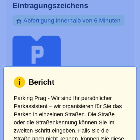
Eintragungszeichens
Abfertigung innerhalb von 6 Minuten
i
Bericht
Parking Prag - Wir sind Ihr persönlicher
Parkassistent – wir organisieren für Sie das
Parken in einzelnen Straßen. Die Straße
ORIGINAL-NUMMERNSCHILD
oder die Straßenkennung können Sie im
zweiten Schritt eingeben. Falls Sie die
Straße noch nicht kennen, können Sie diese